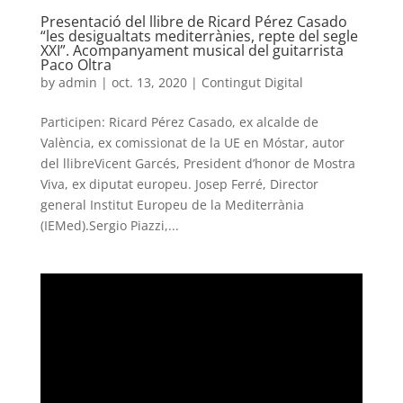
Presentació del llibre de Ricard Pérez Casado
“les desigualtats mediterrànies, repte del segle
XXI”. Acompanyament musical del guitarrista
Paco Oltra
by
admin
|
oct. 13, 2020
|
Contingut Digital
Participen: Ricard Pérez Casado, ex alcalde de
València, ex comissionat de la UE en Móstar, autor
del llibreVicent Garcés, President d’honor de Mostra
Viva, ex diputat europeu. Josep Ferré, Director
general Institut Europeu de la Mediterrània
(IEMed).Sergio Piazzi,...