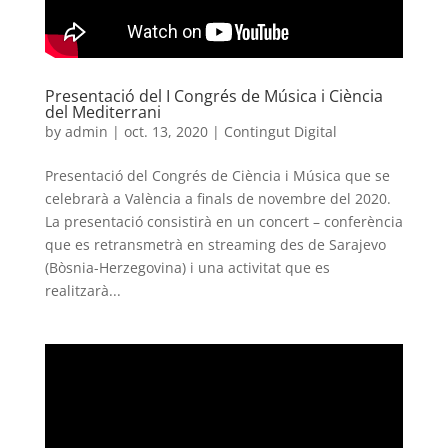
Presentació del I Congrés de Música i Ciència
del Mediterrani
by
admin
|
oct. 13, 2020
|
Contingut Digital
Presentació del Congrés de Ciència i Música que se
celebrarà a València a finals de novembre del 2020.
La presentació consistirà en un concert – conferència
que es retransmetrà en streaming des de Sarajevo
(Bòsnia-Herzegovina) i una activitat que es
realitzarà...