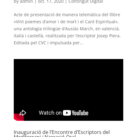
by
admin
|
oct. 17, 2020
|
Contingut Digital
Acte de presentació de manera telemàtica del llibre
«Vint poemes d’amor i de mort i el Cant Espiritual»,
una antologia trilingüe d’Ausiàs March, en valencià,
italià i castellà, realitzada per l’escriptor Josep Piera.
Editada pel CVC i impulsada per...
Inauguració de l’Encontre d’Escriptors del