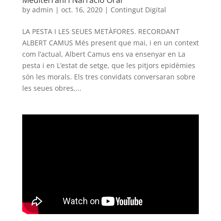
Mediterrani i Narració Oral
by
admin
|
oct. 16, 2020
|
Contingut Digital
LA PESTA I LES SEUES METÀFORES. RECORDANT
ALBERT CAMUS Més present que mai, i en un context
com l’actual, Albert Camus ens va ensenyar en La
pesta i en L’estat de setge, que les pitjors epidèmies
són les morals. Els tres convidats conversaran sobre
les seues obres,...