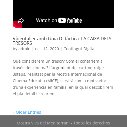
Vídeotaller amb Guia Didàctica: LA CAIXA DELS
TRESORS
by
admin
|
oct. 12, 2020
|
Contingut Digital
Qué considerem un tresor? Com el contaríem a
través del cinema? L’argument del curtmetratge
3steps, realitzat per la Mostra Internacional de
Cinema Educatiu (MiCE), servirà com a motivador
d’una experiència en família, en la qual descobrirem
el pla detall i crearem...
« Older Entries
Mostra Viva del Mediterrani - Todos los derechos