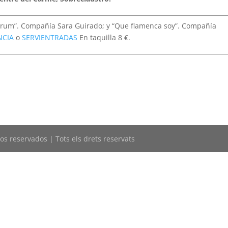
rum”. Compañía Sara Guirado; y “Que flamenca soy”. Compañía
NCIA
o
SERVIENTRADAS
En taquilla 8 €.
os reservados | Tots els drets reservats