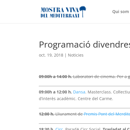
Qui som
Programació divendres
oct. 19, 2018
|
Noticies
09:00h a 14:00 h.
Laboratori de cinema. Per a 
09:00h a 12:00 h.
Dansa
. Masterclass. Col·lect
d’interès acadèmic. Centre del Carme.
12:00 h.
Lliurament de
Premis Pont del Merdite
18:30 h.
Circ
. ParadA Circ Social.
Trasladat al 