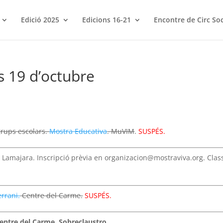
Edició 2025
Edicions 16-21
Encontre de Circ Soc
 19 d’octubre
grups escolars.
Mostra Educativa
. MuVIM
.
SUSPÉS.
iu Lamajara. Inscripció prèvia en organizacion@mostraviva.org. Clas
rrani.
Centre del Carme.
SUSPÉS.
Centre del Carme, Sobreclaustro.