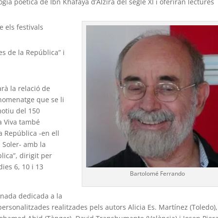
gia poètica de Ibn Khafaya d’Alzira del segle XI i oferiran lectures
 els festivals
s de la República” i
rà la relació de
homenatge que se li
motiu del 150
ra Viva també
 República -en ell
a Soler- amb la
ica”, dirigit per
ies 6, 10 i 13
Bartolomé Ferrando
jornada dedicada a la
personalitzades realitzades pels autors Alicia Es. Martínez (Toledo),