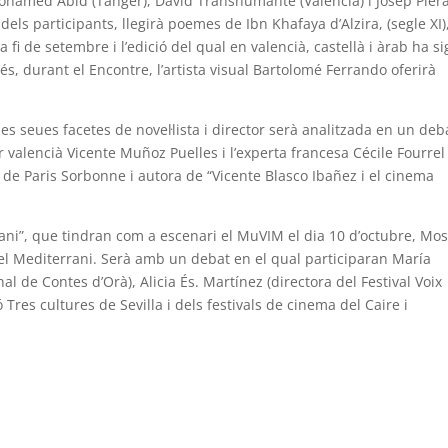
 Mohamed Abid (Tànger), David Transhumante (València) i Josep Piera
 dels participants, llegirà poemes de Ibn Khafaya d’Alzira, (segle XI)
 fi de setembre i l’edició del qual en valencià, castellà i àrab ha si
s, durant el Encontre, l’artista visual Bartolomé Ferrando oferirà
les seues facetes de novel·lista i director serà analitzada en un deb
 valencià Vicente Muñoz Puelles i l’experta francesa Cécile Fourrel
é de Paris Sorbonne i autora de “Vicente Blasco Ibañez i el cinema
rani”, que tindran com a escenari el MuVIM el dia 10 d’octubre, Mos
 del Mediterrani. Serà amb un debat en el qual participaran María
l de Contes d’Orà), Alicia És. Martínez (directora del Festival Voix
Tres cultures de Sevilla i dels festivals de cinema del Caire i