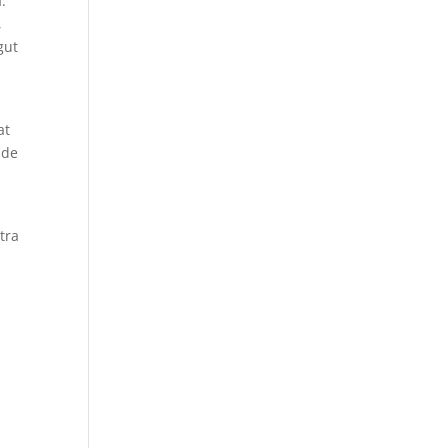
.
,
gut
at
 de
tra