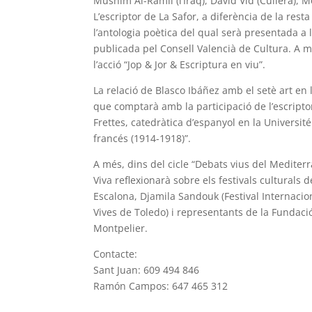
Mushim Al-Ramli (l’Iraq), David Vid (Cullera),
L’escriptor de La Safor, a diferència de la resta
l’antologia poètica del qual serà presentada a la
publicada pel Consell Valencià de Cultura. A mé
l’acció “Jop & Jor & Escriptura en viu”.
La relació de Blasco Ibáñez amb el setè art en 
que comptarà amb la participació de l’escriptor
Frettes, catedràtica d’espanyol en la Universit
francés (1914-1918)”.
A més, dins del cicle “Debats vius del Mediter
Viva reflexionarà sobre els festivals culturals
Escalona, Djamila Sandouk (Festival Internaciona
Vives de Toledo) i representants de la Fundació 
Montpelier.
Contacte:
Sant Juan: 609 494 846
Ramón Campos: 647 465 312