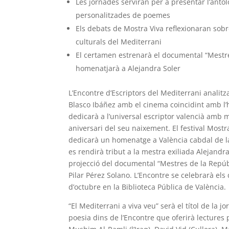
Les jornades serviran per a presentar l’antolo
personalitzades de poemes
Els debats de Mostra Viva reflexionaran sobre
culturals del Mediterrani
El certamen estrenarà el documental “Mestre
homenatjarà a Alejandra Soler
L’Encontre d’Escriptors del Mediterrani analitza
Blasco Ibáñez amb el cinema coincidint amb l’
dedicarà a l’universal escriptor valencià amb 
aniversari del seu naixement. El festival Most
dedicarà un homenatge a València cabdal de la
es rendirà tribut a la mestra exiliada Alejandr
projecció del documental “Mestres de la Repúbl
Pilar Pérez Solano. L’Encontre se celebrarà els d
d’octubre en la Biblioteca Pública de València.
“El Mediterrani a viva veu” serà el títol de la 
poesia dins de l’Encontre que oferirà lectures 