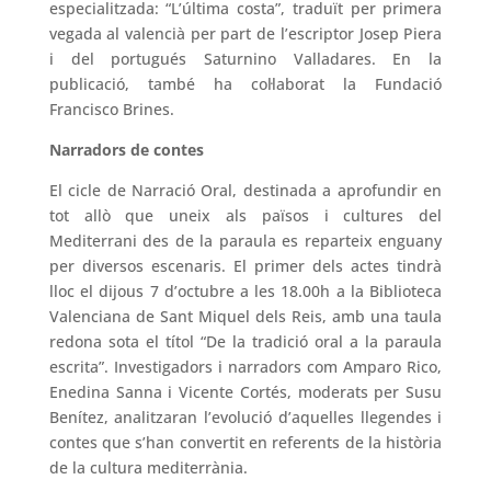
especialitzada: “L’última costa”, traduït per primera
vegada al valencià per part de l’escriptor Josep Piera
i del portugués Saturnino Valladares. En la
publicació, també ha col·laborat la Fundació
Francisco Brines.
Narradors de contes
El cicle de Narració Oral, destinada a aprofundir en
tot allò que uneix als països i cultures del
Mediterrani des de la paraula es reparteix enguany
per diversos escenaris. El primer dels actes tindrà
lloc el dijous 7 d’octubre a les 18.00h a la Biblioteca
Valenciana de Sant Miquel dels Reis, amb una taula
redona sota el títol “De la tradició oral a la paraula
escrita”. Investigadors i narradors com Amparo Rico,
Enedina Sanna i Vicente Cortés, moderats per Susu
Benítez, analitzaran l’evolució d’aquelles llegendes i
contes que s’han convertit en referents de la història
de la cultura mediterrània.