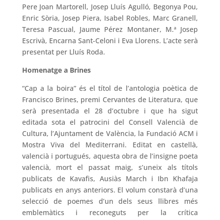
Pere Joan Martorell, Josep Lluís Agulló, Begonya Pou,
Enric Sòria, Josep Piera, Isabel Robles, Marc Granell,
Teresa Pascual, Jaume Pérez Montaner, M.ª Josep
Escrivà, Encarna Sant-Celoni i Eva Llorens. L’acte serà
presentat per Lluís Roda.
Homenatge a Brines
“Cap a la boira” és el títol de l’antologia poètica de
Francisco Brines, premi Cervantes de Literatura, que
serà presentada el 28 d’octubre i que ha sigut
editada sota el patrocini del Consell Valencià de
Cultura, l’Ajuntament de València, la Fundació ACM i
Mostra Viva del Mediterrani. Editat en castellà,
valencià i portugués, aquesta obra de l’insigne poeta
valencià, mort el passat maig, s’uneix als títols
publicats de Kavafis, Ausiàs March i Ibn Khafaja
publicats en anys anteriors. El volum constarà d’una
selecció de poemes d’un dels seus llibres més
emblemàtics i reconeguts per la crítica