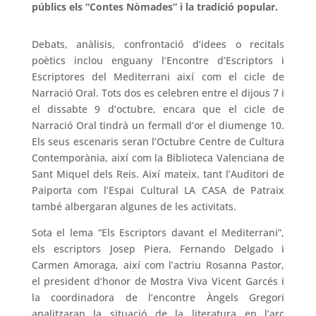
públics els “Contes Nòmades” i la tradició popular.
Debats, anàlisis, confrontació d’idees o recitals
poètics inclou enguany l’Encontre d’Escriptors i
Escriptores del Mediterrani així com el cicle de
Narració Oral. Tots dos es celebren entre el dijous 7 i
el dissabte 9 d’octubre, encara que el cicle de
Narració Oral tindrà un fermall d’or el diumenge 10.
Els seus escenaris seran l’Octubre Centre de Cultura
Contemporània, així com la Biblioteca Valenciana de
Sant Miquel dels Reis. Així mateix, tant l’Auditori de
Paiporta com l’Espai Cultural LA CASA de Patraix
també albergaran algunes de les activitats.
Sota el lema “Els Escriptors davant el Mediterrani”,
els escriptors Josep Piera, Fernando Delgado i
Carmen Amoraga, així com l’actriu Rosanna Pastor,
el president d’honor de Mostra Viva Vicent Garcés i
la coordinadora de l’encontre Àngels Gregori
analitzaran la situació de la literatura en l’arc