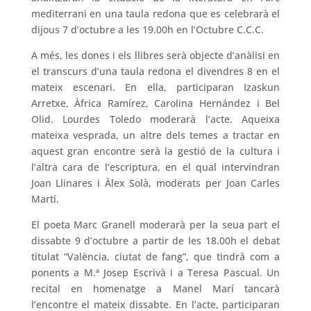
mediterrani en una taula redona que es celebrarà el
dijous 7 d’octubre a les 19.00h en l’Octubre C.C.C.
A més, les dones i els llibres serà objecte d’anàlisi en
el transcurs d’una taula redona el divendres 8 en el
mateix escenari. En ella, participaran Izaskun
Arretxe, Àfrica Ramírez, Carolina Hernández i Bel
Olid. Lourdes Toledo moderarà l’acte. Aqueixa
mateixa vesprada, un altre dels temes a tractar en
aquest gran encontre serà la gestió de la cultura i
l’altra cara de l’escriptura, en el qual intervindran
Joan Llinares i Àlex Solà, moderats per Joan Carles
Martí.
El poeta Marc Granell moderarà per la seua part el
dissabte 9 d’octubre a partir de les 18.00h el debat
titulat “València, ciutat de fang”, que tindrà com a
ponents a M.ª Josep Escrivà i a Teresa Pascual. Un
recital en homenatge a Manel Marí tancarà
l’encontre el mateix dissabte. En l’acte, participaran