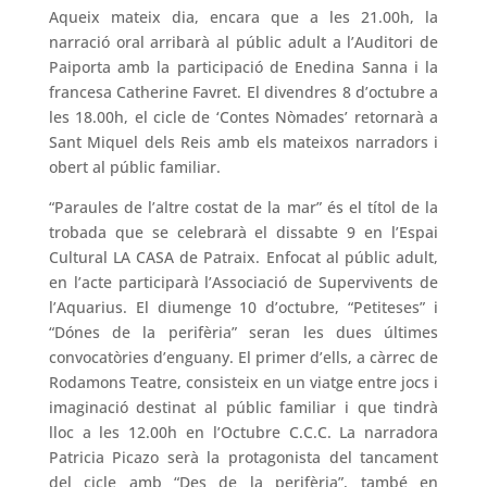
Aqueix mateix dia, encara que a les 21.00h, la
narració oral arribarà al públic adult a l’Auditori de
Paiporta amb la participació de Enedina Sanna i la
francesa Catherine Favret. El divendres 8 d’octubre a
les 18.00h, el cicle de ‘Contes Nòmades’ retornarà a
Sant Miquel dels Reis amb els mateixos narradors i
obert al públic familiar.
“Paraules de l’altre costat de la mar” és el títol de la
trobada que se celebrarà el dissabte 9 en l’Espai
Cultural LA CASA de Patraix. Enfocat al públic adult,
en l’acte participarà l’Associació de Supervivents de
l’Aquarius. El diumenge 10 d’octubre, “Petiteses” i
“Dónes de la perifèria” seran les dues últimes
convocatòries d’enguany. El primer d’ells, a càrrec de
Rodamons Teatre, consisteix en un viatge entre jocs i
imaginació destinat al públic familiar i que tindrà
lloc a les 12.00h en l’Octubre C.C.C. La narradora
Patricia Picazo serà la protagonista del tancament
del cicle amb “Des de la perifèria”, també en