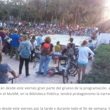
parán desde este viernes gran parte del grueso de la programación, 
n el MuVIM, en la Biblioteca Pública, tendrá protagonismo la narra
 desde este viernes por la tarde y durante todo el fin de semana, l