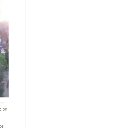
así
ción
os