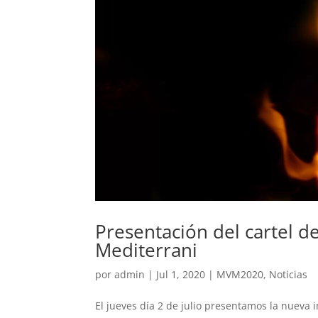
Presentación del cartel de
Mediterrani
por
admin
|
Jul 1, 2020
|
MVM2020
,
Noticias
El jueves día 2 de julio presentamos la nueva