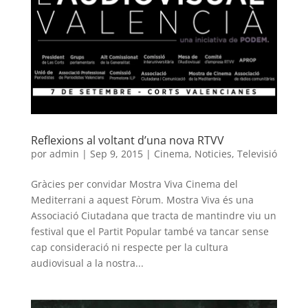
Reflexions al voltant d’una nova RTVV
por
admin
|
Sep 9, 2015
|
Cinema
,
Noticies
,
Televisió
Gràcies per convidar Mostra Viva Cinema del
Mediterrani a aquest Fòrum. Mostra Viva és una
Associació Ciutadana que tracta de mantindre viu un
festival que el Partit Popular també va tancar sense
cap consideració ni respecte per la cultura
audiovisual a la nostra...