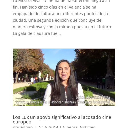
La Mostra Viva – Cinema del Mediterrani llegó a su
fin. Han sido cinco días en el Valencia se ha
empapado de cultura por diferentes puntos de la
ciudad. Una segunda edición que concluye de
manera exitosa y con la mirada puesta en el futuro.
La gala de clausura fue...
Los Lux un apoyo significativo al acosado cine
europeo
por
admin
|
Dic 6, 2014
|
Cinema
,
Noticies