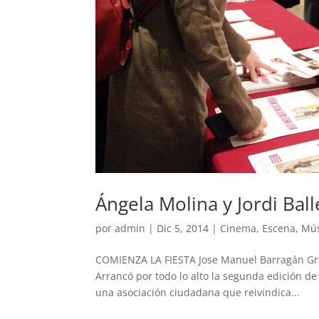
Ángela Molina y Jordi Bal
por
admin
|
Dic 5, 2014
|
Cinema
,
Escena
,
Mús
COMIENZA LA FIESTA Jose Manuel Barragán Grana
Arrancó por todo lo alto la segunda edición de
una asociación ciudadana que reivindica...