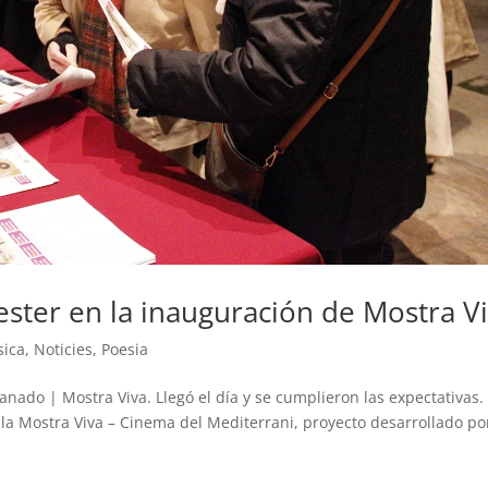
lester en la inauguración de Mostra V
ica
,
Noticies
,
Poesia
do | Mostra Viva. Llegó el día y se cumplieron las expectativas.
 la Mostra Viva – Cinema del Mediterrani, proyecto desarrollado po