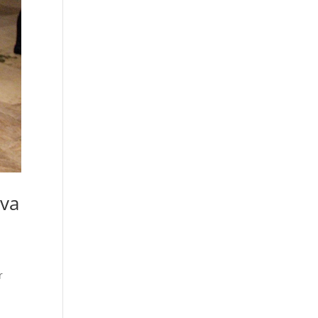
iva
r