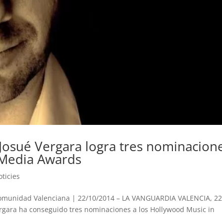
 Josué Vergara logra tres nominacion
 Media Awards
ticies
Comunidad Valenciana | 22/10/2014 – LA VANGUARDIA VALENCIA, 2
rgara ha conseguido tres nominaciones a los Hollywood Music in