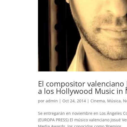
El compositor valenciano
a los Hollywood Music in
por
admin
|
Oct 24, 2014
|
Cinema
,
Música
,
No
Se entregarán en noviembre en Los Ángeles 
(EUROPA PRESS) El músico valenciano Josué Ve
Media Awards, los conocidos como ‘Premios...