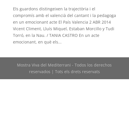
Els guardons distingeixen la trajectòria i el
compromís amb el valencià del cantant i la pedagoga
en un emocionant acte El País Valencia 2 ABR 2014
Vicent Climent, Lluís Miquel, Estaban Morcillo y Tudi
Torró, en la Nau. / TANIA CASTRO En un acte
emocionant, en què els...
Mostra Viva del Mediterrani - Todos los derechos
reservados | Tots els drets reservats