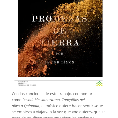
Con las canciones de este trabajo, con nombres
como
Pasodoble samaritano
,
Tanguillos del
olivo
o
Qalandia
, el músico quiere hacer sentir «que
se empieza a viajar», a la vez que «no quiere» que se
trate de un disco «para amenizar las tardes de