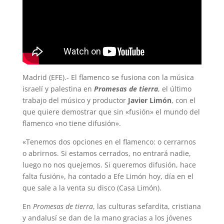
Madrid (EFE).- El flamenco se fusiona con la música
israelí y palestina en
Promesas de tierra
, el último
trabajo del músico y productor
Javier Limón
, con el
que quiere demostrar que sin «fusión» el mundo del
flamenco «no tiene difusión».
«Tenemos dos opciones en el flamenco: o cerrarnos
o abrirnos. Si estamos cerrados, no entrará nadie,
luego no nos quejemos. Si queremos difusión, hace
falta fusión», ha contado a Efe Limón hoy, día en el
que sale a la venta su disco (Casa Limón).
En
Promesas de tierra
, las culturas sefardita, cristiana
y andalusí se dan de la mano gracias a los jóvenes