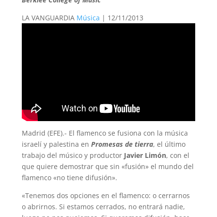
LA VANGUARDIA
Música
| 12/11/2013
Madrid (EFE).- El flamenco se fusiona con la música
israelí y palestina en
Promesas de tierra
, el último
trabajo del músico y productor
Javier Limón
, con el
que quiere demostrar que sin «fusión» el mundo del
flamenco «no tiene difusión».
«Tenemos dos opciones en el flamenco: o cerrarnos
o abrirnos. Si estamos cerrados, no entrará nadie,