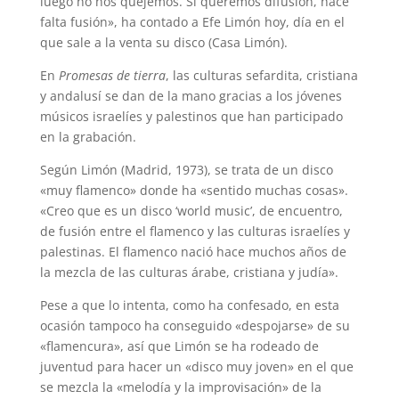
luego no nos quejemos. Si queremos difusión, hace
falta fusión», ha contado a Efe Limón hoy, día en el
que sale a la venta su disco (Casa Limón).
En
Promesas de tierra
, las culturas sefardita, cristiana
y andalusí se dan de la mano gracias a los jóvenes
músicos israelíes y palestinos que han participado
en la grabación.
Según Limón (Madrid, 1973), se trata de un disco
«muy flamenco» donde ha «sentido muchas cosas».
«Creo que es un disco ‘world music’, de encuentro,
de fusión entre el flamenco y las culturas israelíes y
palestinas. El flamenco nació hace muchos años de
la mezcla de las culturas árabe, cristiana y judía».
Pese a que lo intenta, como ha confesado, en esta
ocasión tampoco ha conseguido «despojarse» de su
«flamencura», así que Limón se ha rodeado de
juventud para hacer un «disco muy joven» en el que
se mezcla la «melodía y la improvisación» de la