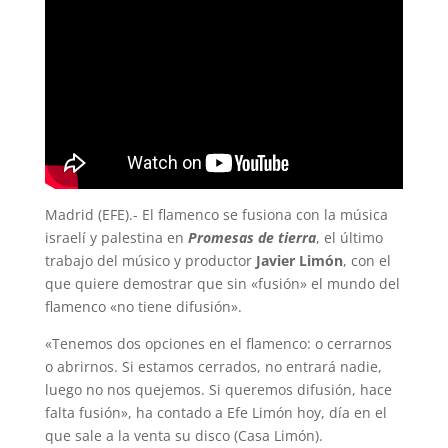
Madrid (EFE).- El flamenco se fusiona con la música
israelí y palestina en
Promesas de tierra
, el último
trabajo del músico y productor
Javier Limón
, con el
que quiere demostrar que sin «fusión» el mundo del
flamenco «no tiene difusión».
«Tenemos dos opciones en el flamenco: o cerrarnos
o abrirnos. Si estamos cerrados, no entrará nadie,
luego no nos quejemos. Si queremos difusión, hace
falta fusión», ha contado a Efe Limón hoy, día en el
que sale a la venta su disco (Casa Limón).