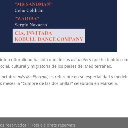
a interculturalidad ha sido uno de sus
leit motiv
y que ha tenido co
social, cultural y migratoria de los países del Mediterráneo.
de octubre
més Mediterrani,
es referente en su especialidad y model
s meses la “Cumbre de las dos orillas” celebrada en Marsella.
os reservados | Tots els drets reservats