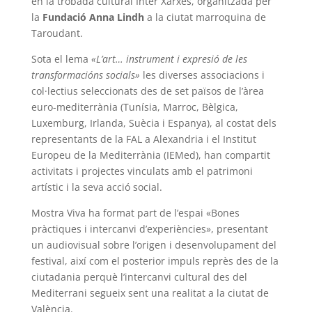
en la trobada cultural Inter Xarxes, organitzada per
la
Fundació Anna Lindh
a la ciutat marroquina de
Taroudant.
Sota el lema
«L’art… instrument i expresió de les
transformacións socials»
les diverses associacions i
col·lectius seleccionats des de set països de l’àrea
euro-mediterrània (Tunísia, Marroc, Bèlgica,
Luxemburg, Irlanda, Suècia i Espanya), al costat dels
representants de la FAL a Alexandria i el Institut
Europeu de la Mediterrània (IEMed), han compartit
activitats i projectes vinculats amb el patrimoni
artístic i la seva acció social.
Mostra Viva ha format part de l’espai «Bones
pràctiques i intercanvi d’experiències», presentant
un audiovisual sobre l’origen i desenvolupament del
festival, així com el posterior impuls reprès des de la
ciutadania perquè l’intercanvi cultural des del
Mediterrani segueix sent una realitat a la ciutat de
València.