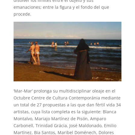
disolver los límites entre el objeto y sus
emanaciones; entre la figura y el fondo del que
procede.
‘Mar-Mar’ prolonga su multidisciplinar oleaje en el
Octubre Centre de Cultura Contemporánia mediante
un total de 27 propuestas a las que dan fértil vida 34
artistas, cuya lista completa es la siguiente: Blanca
Montalvo, Mariajo Martínez de Pisón, Amparo
Carbonell, Trinidad Grácia, José Maldonado, Emilio
Martínez, Bia Santos, Maribel Doménech, Dolores