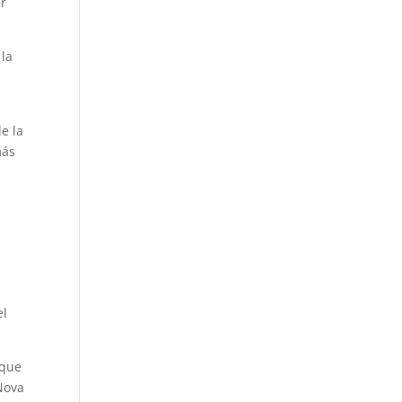
er
 la
e la
más
el
 que
Nova