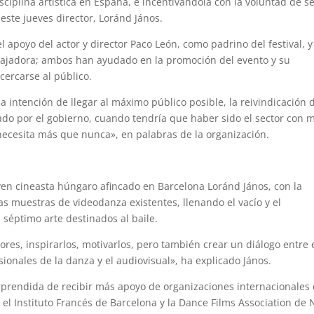
ciplina artística en España, e incentivándola con la voluntad de s
este jueves director, Loránd János.
 apoyo del actor y director Paco León, como padrino del festival, y
bajadora; ambos han ayudado en la promoción del evento y su
cercarse al público.
 intención de llegar al máximo público posible, la reivindicación d
do por el gobierno, cuando tendría que haber sido el sector con 
necesita más que nunca», en palabras de la organización.
joven cineasta húngaro afincado en Barcelona Loránd János, con la
as muestras de videodanza existentes, llenando el vacío y el
 séptimo arte destinados al baile.
es, inspirarlos, motivarlos, pero también crear un diálogo entre 
esionales de la danza y el audiovisual», ha explicado János.
orprendida de recibir más apoyo de organizaciones internacionales
el Instituto Francés de Barcelona y la Dance Films Association de 