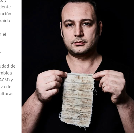
idente
ención
traída
n el
o
iudad de
amblea
ACM) y
iva del
ulturas