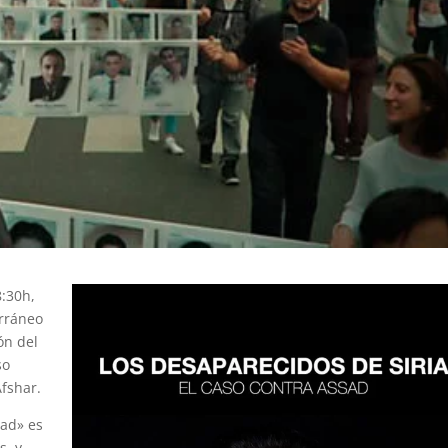
8:30h,
rráneo
ión del
so
Afshar.
sad» es
s, y