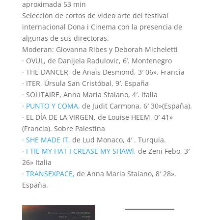
aproximada 53 min
Selección de cortos de video arte del festival
internacional Dona i Cinema con la presencia de
algunas de sus directoras.
Moderan: Giovanna Ribes y Deborah Micheletti
· OVUL, de Danijela Radulovic, 6’. Montenegro
· THE DANCER, de Anaïs Desmond, 3′ 06». Francia
· ITER, Úrsula San Cristóbal, 9′. España
· SOLITAIRE, Anna Maria Staiano, 4′. Italia
·
PUNTO Y COMA,
de Judit Carmona, 6′ 30»(España).
· EL DÍA DE LA VIRGEN, de Louise HEEM, 0′ 41»
(Francia). Sobre Palestina
· SHE MADE IT,
de Lud Monaco, 4′ . Turquia.
· I TIE MY HAT I CREASE MY SHAWl,
de Zeni Febo, 3′
26» Italia
· TRANSEXPACE,
de Anna Maria Staiano, 8′ 28».
España.